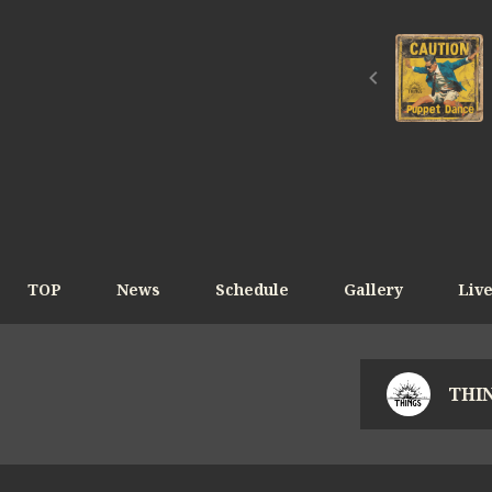
TOP
News
Schedule
Gallery
Liv
THIN