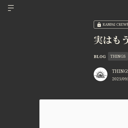
KANPAI CRE
実はも
THINGS
BLOG
THINGS
2025/09/