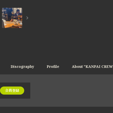
Discography
Profile
About "KANPAI CREW
会員登録