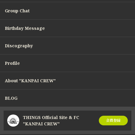
Group Chat
Birthday Message
Discography
Profile
About "KANPAI CREW"
BLOG
THINGS Official Site & FC
会員登録
"KANPAI CREW"