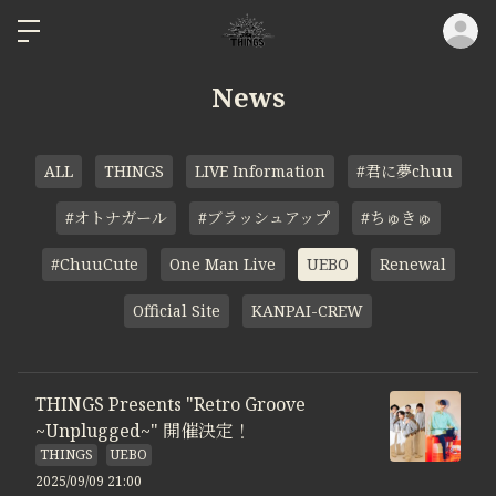
ロ
News
ALL
THINGS
LIVE Information
#君に夢chuu
#オトナガール
#ブラッシュアップ
#ちゅきゅ
#ChuuCute
One Man Live
UEBO
Renewal
Official Site
KANPAI-CREW
THINGS Presents "Retro Groove
~Unplugged~" 開催決定！
THINGS
UEBO
2025/09/09 21:00