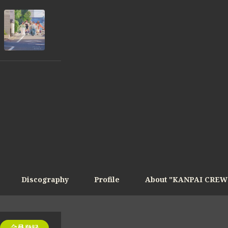
Discography
Profile
About "KANPAI CREW
会員登録