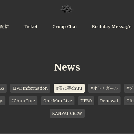
e配信
Ticket
Group Chat
Birthday Message
News
GS
LIVE Information
#君に夢chuu
#オトナガール
#
ゅ
#ChuuCute
One Man Live
UEBO
Renewal
Offi
KANPAI-CREW