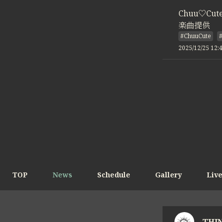
Chuu♡Cu
楽曲提供
#ChuuCute
2025/12/25 12:
TOP
News
Schedule
Gallery
Liv