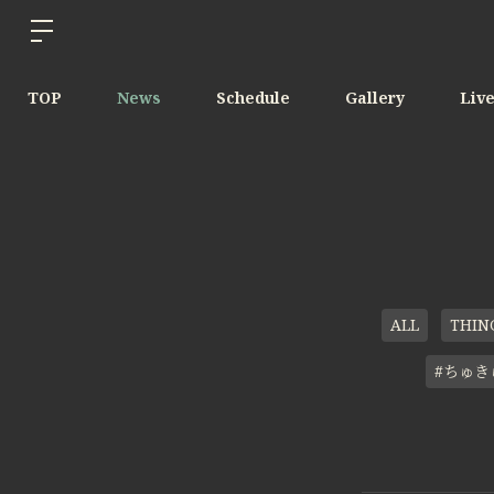
TOP
News
Schedule
Gallery
Liv
ALL
THIN
#ちゅき