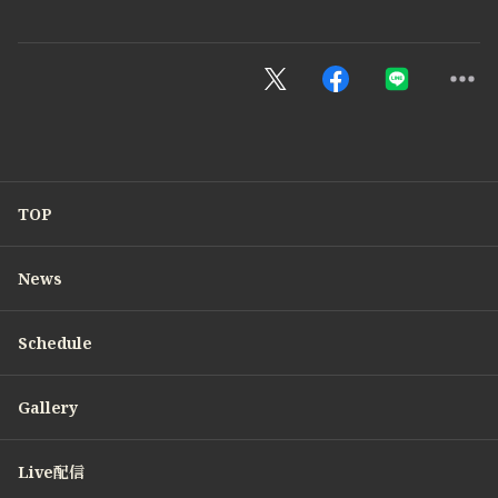
TOP
News
Schedule
Gallery
Live配信