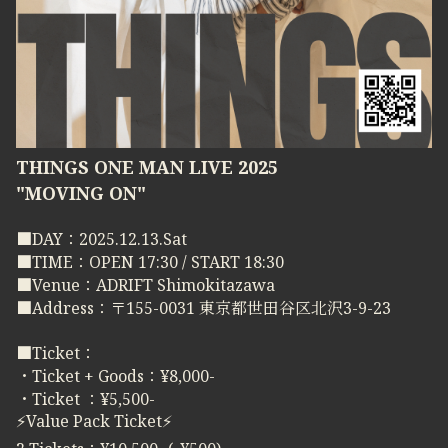
THINGS ONE MAN LIVE 2025
"MOVING ON"
■DAY：2025.12.13.Sat
■TIME：OPEN 17:30 / START 18:30
■Venue：ADRIFT Shimokitazawa
■Address：〒155-0031 東京都世田谷区北沢3-9-23
■Ticket：
・Ticket + Goods：¥8,000-
・Ticket ：¥5,500-
⚡️Value Pack Ticket⚡️