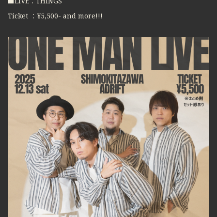
■LIVE：THINGS
Ticket ：¥5,500- and more!!!