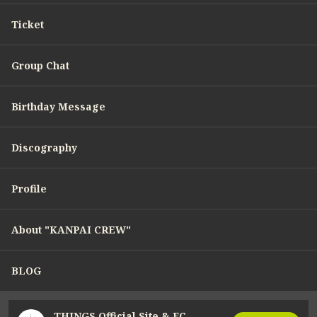
Ticket
Group Chat
Birthday Message
Discography
Profile
About "KANPAI CREW"
BLOG
THINGS Official Site & FC