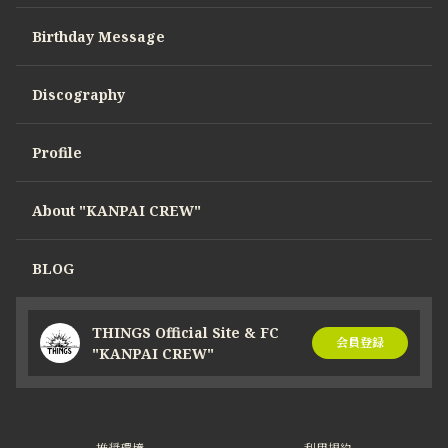
Birthday Message
Discography
Profile
About "KANPAI CREW"
BLOG
THINGS Official Site & FC
会員登録
"KANPAI CREW"