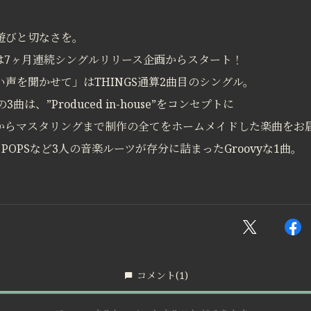
遊びと切なさを。
動は7ヶ月連続シングルリリース企画からスタート！
声を聞かせて」はTHINGS通算2曲目のシングル。
曲は、”Produced in-house”をコンセプトに
からマスタリングまで制作の全てをホームメイドした楽曲をお
, R&B, POPSなど3人の音楽ルーツが存分に詰まったGroovyな1曲。
コメント
(1)