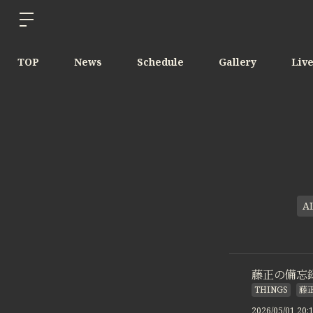
TOP
News
Schedule
Gallery
Liv
A
藤正の備忘録 #
THINGS
藤
2026/05/01 20: