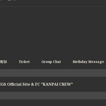
e配信
Ticket
Group Chat
Birthday Message
GS Official Site & FC "KANPAI CREW"