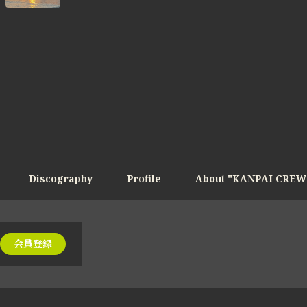
Discography
Profile
About "KANPAI CREW
会員登録