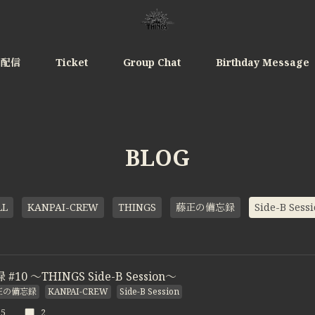
e配信
Ticket
Group Chat
Birthday Message
BLOG
LL
KANPAI-CREW
THINGS
藤正の備忘録
Side-B Sess
10 〜THINGS Side-B Session〜
正の備忘録
KANPAI-CREW
Side-B Session
15
2