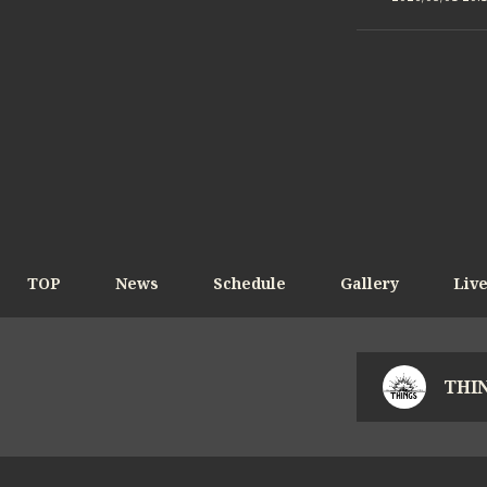
TOP
News
Schedule
Gallery
Liv
THIN