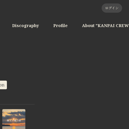
ログイン
Discography
Profile
About "KANPAI CREW
ion