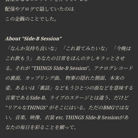
配信やブログで話していたのは
この企画のことでした。
About "Side-B Session"
「なんか気持ち良いな」 「これ着てみたいな」 「今晩は
これ飲もう」 あなたの日常をほんの少しキラッとさせ
る。それが "THINGS SIde-B Session"。アナログレコード
の裏面、カップリング曲、 物事の隠れた側面、本来の
姿、あるいは「裏話」などもうひとつの面などを意味する
言葉であるSide-B。ライブのステージとは違う、だけど
"リアルなTHINGS" がそこにはいる。ただのBMGではな
い。音楽、映像、衣装 etc. THINGS SIde-B Sessionがあ
なたの毎日を彩ることを願って。