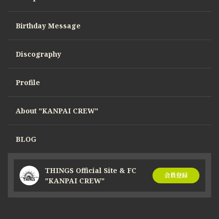
Birthday Message
Discography
Profile
About "KANPAI CREW"
BLOG
THINGS Official Site & FC
会員登録
"KANPAI CREW"