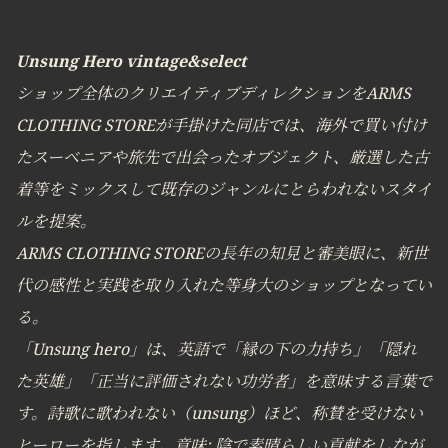
Unsung Hero vintage&select
ショップ全体のクリエイティブディレクションをARMS
CLOTHING STOREが手掛けた同店では、海外で買い付け
たスーベニアや旅先で出会ったオブジェクト、厳選した古
着等をミックスして既存のジャンルにとらわれないスタイ
ルを提案。
ARMS CLOTHING STOREの長年の知見と審美眼に、新世
代の感性と実践を取り入れた等身大のショップとなってい
る。
「Unsung hero」は、英語で「縁の下の力持ち」「隠れ
た英雄」「正当に評価されない功労者」を意味する言葉で
す。詩歌に歌われない（unsung）ほど、称賛を受けない
ヒーローを指します。意味: 陰で素晴らしい貢献をしなが