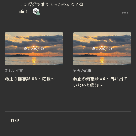
リン爆発で乗り切ったのかな？😅
1
新しい記事
過去の記事
藤正の備忘録 #8 〜応援〜
藤正の備忘録 #6 〜外に出て
いないと病む〜
TOP